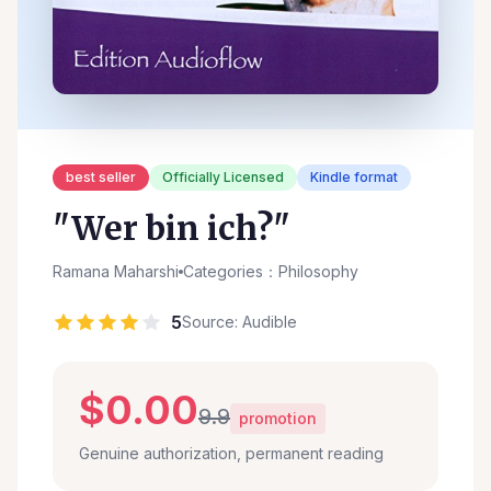
best seller
Officially Licensed
Kindle format
"Wer bin ich?"
Ramana Maharshi
Categories：Philosophy
5
Source: Audible
$0.00
9.9
promotion
Genuine authorization, permanent reading