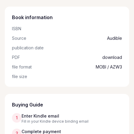
Book information
ISBN
Source
Audible
publication date
PDF
download
file format
MOBI / AZW3
file size
Buying Guide
Enter Kindle email
1
Fill in your Kindle device binding email
Complete payment
2